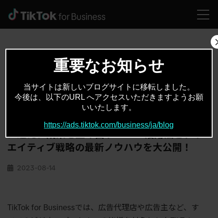
HOME
イベント・セミナー
9/14（木）公式ウェビナー開催｜リチカ、TORIHADA、TBWA\HAKUHODO をゲストに迎え、成果を生み出すTikTok活用法とクリエイティブ戦略の最新ノウハウを大公開！
重要なお知らせ
当サイトは新しいブログサイトに移転しました。
イベント・セミナー
イベント開催情報
,
今後は、以下のURL へアクセスいただきますようお願
いいたします。
9/14（木）公式ウェビナー開催｜リチカ、
TORIHADA、TBWA\HAKUHODO をゲスト
https://ads.tiktok.com/business/ja/blog
に迎え、成果を生み出すTikTok活用法とクリ
エイティブ戦略の最新ノウハウを大公開！
2023-08-14
TikTok for Businessでは、
広告代理店や広告主など、す