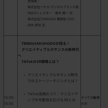
登壇者：
株式会社リチカ デジタルブランド部
SNSディレクター 青木 晃一 氏
株式会社TORIHADA 取締役 COO
卯木 研也 氏
TBWA\HAKUHODOが語る！
クリエイティブルネサンスの新時代
へ
TikTokの3R戦略とは？
クリエイティブルネサンス時代
での
ストーリー
テリングとは？
TikTok活用のコツ：クリエイテ
15:00-
すべての職種
ィブの可能性を広げる3Rとは
15:55
の方