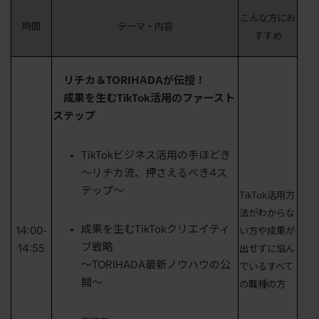
こんな方にお
時間
テーマ・内容
すすめ
リチカ＆TORIHADAが伝授！
成果を生むTikTok活用のファースト
ステップ
TikTokビジネス活用の手ほどき
〜リチカ流、押さえるべき4ス
テップ〜
TikTok活用方
法がわからな
成果を生むTikTokクリエイティ
14:00-
い方や成果が
ブ戦略
14:55
出せずに悩ん
〜TORIHADA最新ノウハウの公
でいるすべて
開〜
の職種の方