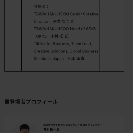
登壇者：
TBWA\HAKUHODO Senior Creative
Director 髙橋 律仁 氏
TBWA\HAKUHODO Head of 65dB
TOKYO 中村 拓 氏
TikTok for Business, Team Lead,
Creative Solutions, Global Business
Solutions, Japan 松本 幸貴
■登壇者プロフィール