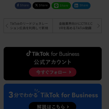
Share
Share
Share
Share
TikTokのリードジェネレー
金融業界向けにCTRとC
ション広告を利用して新規
VRを高めるTikTok動画
オーディエンスを発見し、1
広告のクリエイティブTi
8％を超えるCVRを達成【G
psを公開
EMCEREY GROUP HOLDIN
GS】