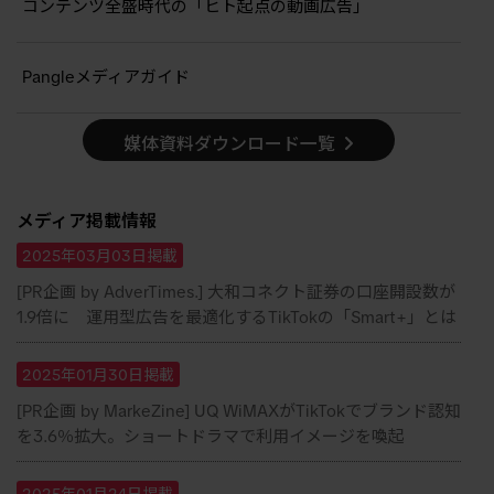
コンテンツ全盛時代の「ヒト起点の動画広告」
Pangleメディアガイド
媒体資料ダウンロード一覧
メディア掲載情報
2025年03月03日掲載
[PR企画 by AdverTimes.] 大和コネクト証券の口座開設数が
1.9倍に 運用型広告を最適化するTikTokの「Smart+」とは
2025年01月30日掲載
[PR企画 by MarkeZine] UQ WiMAXがTikTokでブランド認知
を3.6％拡大。ショートドラマで利用イメージを喚起