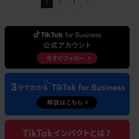
1
2
3
>