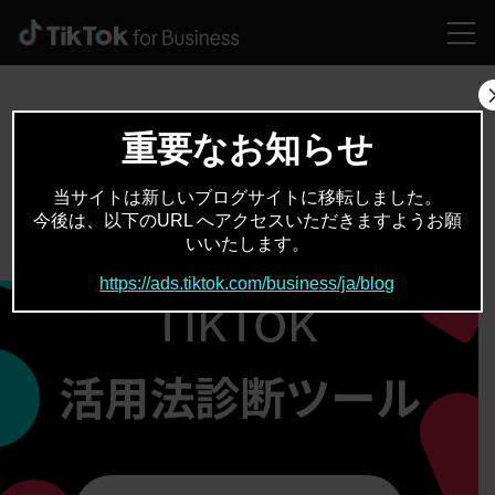
重要なお知らせ
質問に答えて、
自社のブランドにとって最適な
当サイトは新しいブログサイトに移転しました。
今後は、以下のURL へアクセスいただきますようお願
TikTok活用法を見つけましょう！
いいたします。
https://ads.tiktok.com/business/ja/blog
TikTok
活用法診断ツール