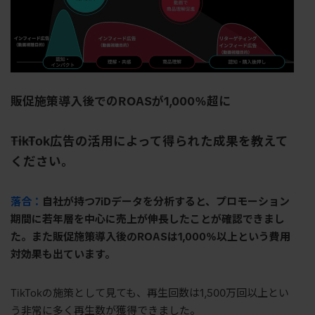
販促施策導入後での
ROAS
が
1,000%
超に
――TikTok
広告の活用によって得られた成果を教えて
ください。
落合：
自社が持つ
7iD
データを分析すると、プロモーション
期間に若年層を中心に売上が伸長したことが確認できまし
た。また販促施策導入後の
ROAS
は
1,000%
以上という費用
対効果も出ています。
TikTok
の施策として見ても、再生回数は
1,500
万回以上とい
う非常に多く再生数が獲得できました。