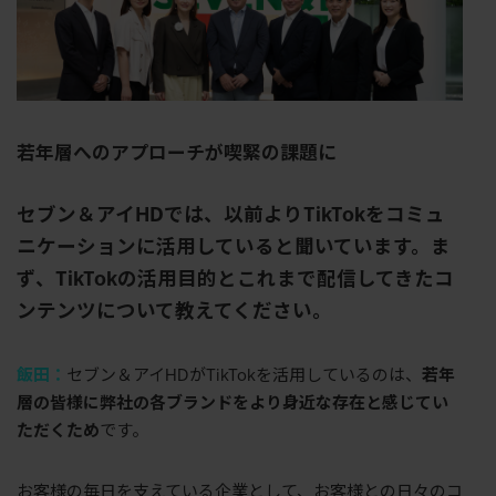
若年層へのアプローチが喫緊の課題に
セブン＆アイ
HD
では、以前より
TikTok
をコミュ
ニケーションに活用していると聞いています。ま
ず、
TikTok
の活用目的とこれまで配信してきたコ
ンテンツについて教えてください。
飯田：
セブン＆アイ
HD
が
TikTok
を活用しているのは、
若年
層の皆様に弊社の各ブランドをより身近な存在と感じてい
ただくため
です。
お客様の毎日を支えている企業として、お客様との日々のコ