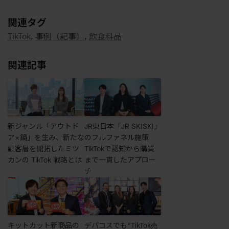
関連タグ
TikTok
,
事例（記事）
,
飲食料品
関連記事
新ジャンル「アウトド
JR東日本「JR SKISKI」
ア×鍋」を生み、新たな
のフルファネル施策
顧客層を開拓したミツ
TikTokで認知から購買
カンの TikTok 戦略とは
まで一貫したアプロー
チ
キットカット新商品の
デパコスでも“TikTok売