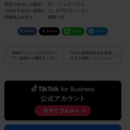
販促が成功した理由：
れ” 「シュウ ウエム
TikTok を起点に認知や
ラ」のプロモーション
店舗売上を拡大
戦略とは
Share
Share
Share
Share
検索ボリュームが50%アッ
TikTok運用型広告を最適
プ！検索から購買までオン
化する最新ソリューショ
ライン・オフライン両方で
ン「Smart+」の提供を
ユーザーを動かした「メデ
開始
ィキュット」のTikTokキャ
ンペーン