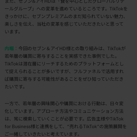
また、セブン&アイHDは「食を中心としたグローバルリテ
ールグループ」への変革を進めているところです。TikTokを
きっかけに、セブンプレミアムのまだ知られていない魅力、
楽しさを伝え、当社の変革を感じていただきたいと思って
います。
内堀：
今回のセブン＆アイHD様との取り組みは、TikTokが
若年層の購買に寄与することを実感できた事例でした。
TikTokは潜在層にリーチするためのプラットフォームとし
て捉えられることが多いですが、フルファネルで活用すれ
ば購買に寄与する可能性があることをぜひ知っていただき
たいです。
一方で、若年層の興味関心や購買における行動は、日々変
化しています。アプローチ方法やコミュニケーション方法
は、常に模索していくことが必要です。広告主様やTikTok
for Business様と連携をして、“売れるTikTok”の施策展開を
ご一緒していきたいと考えています。