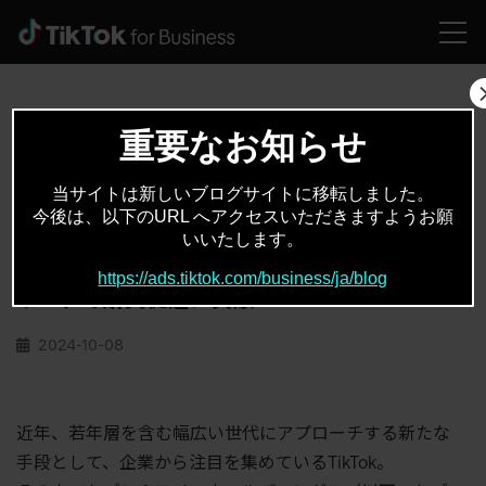
HOME
活用事例
セブンプレミアム、TikTokでROAS1,000％！フルファネルで金のマルゲリータの購買促進に貢献
重要なお知らせ
当サイトは新しいブログサイトに移転しました。
活用事例
TikTok
,
今後は、以下のURL へアクセスいただきますようお願
いいたします。
セブンプレミアム、TikTokで
ROAS1,000％！フルファネルで金のマルゲ
https://ads.tiktok.com/business/ja/blog
リータの購買促進に貢献
2024-10-08
近年、若年層を含む幅広い世代にアプローチする新たな
手段として、企業から注目を集めているTikTok。