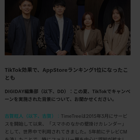
TikTok
効果で、
AppStore
ランキング
1
位になったこ
とも
DIGIDAY編集部（以下、DD）：この夏、TikTokでキャンペ
ーンを実施された背景について、お聞かせください。
古賀旺人（以下、古賀）
：
TimeTree
は
2015
年
3
月にサービ
スを開始して以来、「スマホのなかの壁掛けカレンダー」
として、世界中で利用されてきました。
5
年前にテレビ
CM
を流したことで、特にファミリー層を中心に認知が拡大し