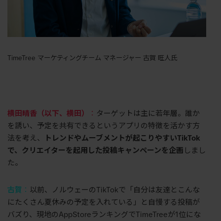
TimeTree マーケティングチーム マネージャー 古賀 旺人氏
横田晴香（以下、横田）
：
ターゲットは主に若年層。誰か
を誘い、予定を共有できるというアプリの特徴を活かす方
法を考え、
トレンドやムーブメントが起こりやすい
TikTok
で、クリエイターを起用した投稿キャンペーンを企画
しまし
た。
古賀
：
以前、ノルウェーの
TikTok
で「自分は友達とこんな
にたくさん夏休みの予定を入れている」と自慢する投稿が
バズり、現地の
AppStore
ランキングで
TimeTree
が
1
位にな