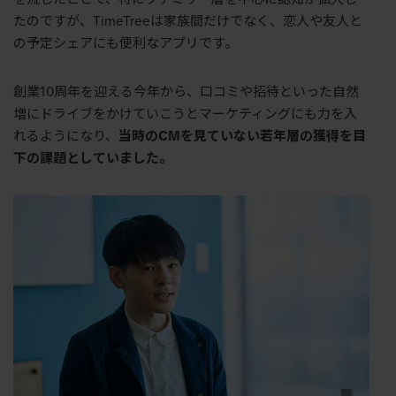
たのですが、
TimeTree
は家族間だけでなく、恋人や友人と
の予定シェアにも便利なアプリです。
創業
10
周年を迎える今年から、口コミや招待といった自然
増にドライブをかけていこうとマーケティングにも力を入
れるようになり、
当時の
CM
を見ていない若年層の獲得を目
下の課題としていました。