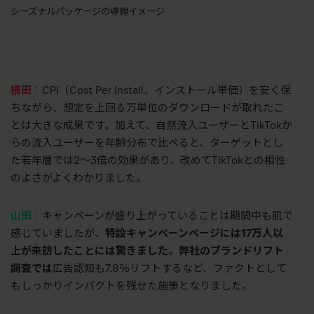
シーズナルパッケージの導線イメージ
横田
：
CPI
（
Cost Per Install
、インストール単価）を安く保
ちながら、想定を上回る万単位のダウンロードが取れたこ
とは大きな成果です。加えて、自然流入ユーザーと
TikTok
か
らの流入ユーザーを年齢分布で比べると、ターゲットとし
た若年層では
2
〜
3
倍の効果があり、改めて
TikTok
との相性
のよさがよくわかりました。
山田
：
キャンペーンが盛り上がっていることは期間中も肌で
感じていましたが、
特設キャンペーンページには
17
万人以
上が来訪したことには驚きました。弊社のブランドリフト
調査では
広告認知も
7.8
％リフトするなど、ファクトとして
もしっかりインパクトを残せた施策となりました。