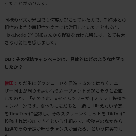
ったことがあります。
同様のバズが米国でも何度か起こっていたので、
TikTok
との
相性のよさや再現性の高さには注目していたこともあり、
Hakuhodo DY ONE
さんから提案を受けた時には、とても大
きな可能性を感じました。
DD：その投稿キャンペーンは、具体的にどのような内容で
したか？
横田
：
ただ単にダウンロードを促進するのではなく、ユー
ザー同士が周りを誘い合うムーブメントを起こそうと企画
したのが、「その予定、
#
タイムツリーが叶えます」投稿キ
ャンペーンです。夏休みに友だちと一緒に「叶えたい予定」
を
TimeTree
に登録し、そのスクリーンショットを
TikTok
に
投稿すれば参加できるという仕組みで、投稿者のなかから
抽選でその予定が叶うチャンスが当たる、という内容でし