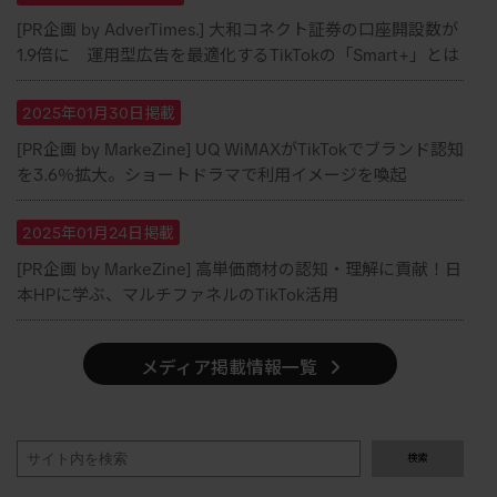
[PR企画 by AdverTimes.] 大和コネクト証券の口座開設数が
1.9倍に 運用型広告を最適化するTikTokの「Smart+」とは
2025年01月30日掲載
[PR企画 by MarkeZine] UQ WiMAXがTikTokでブランド認知
を3.6％拡大。ショートドラマで利用イメージを喚起
2025年01月24日掲載
[PR企画 by MarkeZine] 高単価商材の認知・理解に貢献！日
本HPに学ぶ、マルチファネルのTikTok活用
メディア掲載情報一覧
検
検索
索