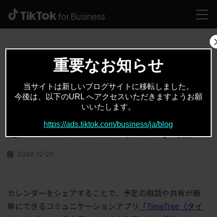
HOME
活用事例
モーメントに合わせたソリューション活用で、TimeTreeのキャンペーン効果を最大化。TikTok「シーズナルパッケージ」の鍵
重要なお知らせ
当サイトは新しいブログサイトに移転しました。
活用事例
TikTok
,
今後は、以下のURL へアクセスいただきますようお願
いいたします。
モーメントに合わせたソリューション活用
で、TimeTreeのキャンペーン効果を最大
https://ads.tiktok.com/business/ja/blog
化。TikTok「シーズナルパッケージ」の鍵
2024-12-26
カレンダーをシェアすることで、予定の相談や共有が簡
単にできるコミュニケーションアプリ
「TimeTree（タイ