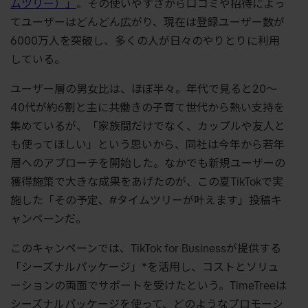
ムツリー）」
。その使いやすさから口コミや招待によっ
てユーザーはどんどん広がり、現在は登録ユーザー数が
6000万人を突破し、多くの人が日々のやりとりに利用
している。
ユーザー層の男女比は、ほぼ半々。年代で見ると20〜
40代が約6割と主に共働きの子育て世代から熱い支持を
集めているが、「家族間だけでなく、カップルや友人と
も使ってほしい」という思いから、同社は今年から若年
層へのアプローチを開始した。なかでも新規ユーザーの
獲得施策で大きな成果をあげたのが、この夏TikTokで実
施した「その予定、#タイムツリーが叶えます」投稿キ
ャンペーンだ。
このキャンペーンでは、TikTok for Businessが提供する
「シーズナルパッケージ」*を活用し、コストとソリュ
ーションの両面でサポートを受けたという。TimeTreeは
シーズナルパッケージを使って、どのようなプロモーシ