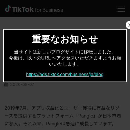
HOME
お役立ちコンテンツ
2020年上半期、日本のモバイルゲーム市場分析
重要なお知らせ
当サイトは新しいブログサイトに移転しました。
お役立ちコンテンツ
ユーザー調査
,
今後は、以下のURL へアクセスいただきますようお願
いいたします。
2020年上半期、日本のモバイルゲーム市場
分析
https://ads.tiktok.com/business/ja/blog
2020-08-07
2019年7月、アプリ収益化とユーザー獲得に有益なリソ
ースを提供するプラットフォーム「Pangle」が日本市場
に参入。それ以来、Pangleは急速に成長しています。