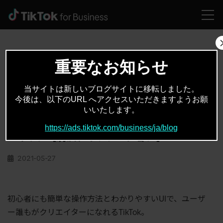
HOME
クリエイター
細部にもこだわり、ゲームの世界をリアルに再現したコンテンツが人気のクリエイター：ハヤケン【駒沢アイソレーション】
重要なお知らせ
当サイトは新しいブログサイトに移転しました。
クリエイター
今後は、以下のURL へアクセスいただきますようお願
いいたします。
細部にもこだわり、ゲームの世界をリアルに
再現したコンテンツが人気のクリエイター：
https://ads.tiktok.com/business/ja/blog
ハヤケン【駒沢アイソレーション】
2021-05-27
初心者にも簡単な操作方法とわかりやすい
UI
で、ユーザ
ー誰もがクリエイターになれる
TikTok
。