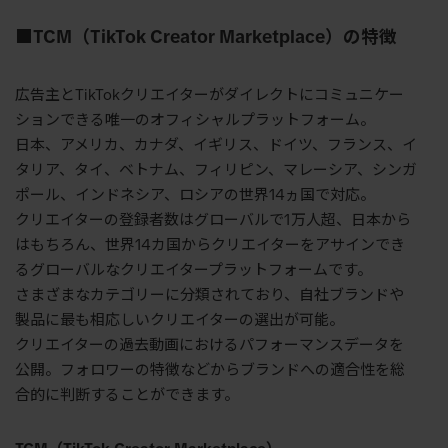
■
TCM
（
TikTok Creator Marketplace
）の特徴
広告主と
TikTok
クリエイターがダイレクトにコミュニケー
ションできる唯一のオフィシャルプラットフォーム。
日本、アメリカ、カナダ、イギリス、ドイツ、フランス、イ
タリア、タイ、ベトナム、フィリピン、マレーシア、シンガ
ポール、インドネシア、ロシアの世界
14
ヵ国で対応。
クリエイターの登録者数はグローバルで
1
万人超、日本から
はもちろん、世界
14
カ国からクリエイターをアサインでき
るグローバルなクリエイタープラットフォームです。
さまざまなカテゴリーに分類されており、自社ブランドや
製品に最も相応しいクリエイターの選出が可能。
クリエイターの過去動画におけるパフォーマンスデータを
公開。フォロワーの特徴などからブランドへの適合性を総
合的に判断することができます。