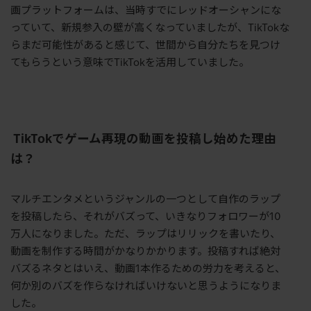
画プラットフォームは、当時すでにレッドオーシャンにな
っていて、新規参入の壁が高くなっていましたが、
TikTok
な
らまだ可能性があると感じて、世間から自分たちを見つけ
てもらうという意味で
TikTok
を活用していました。
TikTok
で
ゲーム再現の動画を投稿し始めた理由
は？
マルチエンタメというジャンルの一つとして自作のラップ
を投稿したら、それがバズって、いきなりフォロワーが
10
万人になりました。ただ、ラップはリリックを書いたり、
動画を制作する時間がかなりかかります。投稿すれば絶対
バズるネタとはいえ、動画
1
本作るための労力を考えると、
何か別のバズを作らなければいけないと思うようになりま
した。