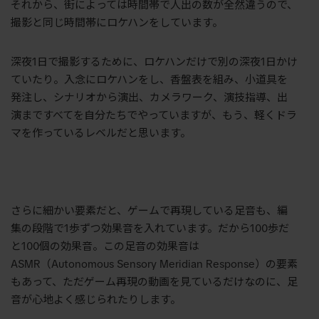
それから、街によっては時間帯で人出の数が全然違うので、
撮影と同じ時間帯にロケハンをしています。
深夜
1
日で撮影するために、ロケハンだけで別の深夜
1
日かけ
ていたり。入念にロケハンをし、香盤表を組み、小道具を
発注し、シナリオから演出、カメラワーク、演技指導、出
演まですべてを自分たちでやっていますが、もう、軽くドラ
マを作っているレベルだと思います。
さらに細かい要素だと、ゲームで再現している足音も、編
集の段階で
1
歩ずつ効果音を入れています。だから
100
歩だ
と
100
個の効果音。この足音の効果音は
ASMR
（Autonomous Sensory Meridian Response）
の要素
もあって、ただゲーム再現の動画を見ているだけなのに、足
音が心地よく感じられたりします。