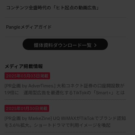
コンテンツ全盛時代の「ヒト起点の動画広告」
Pangleメディアガイド
媒体資料ダウンロード一覧
メディア掲載情報
2025年03月03日掲載
[PR企画 by AdverTimes.] 大和コネクト証券の口座開設数が
1.9倍に 運用型広告を最適化するTikTokの「Smart+」とは
2025年01月30日掲載
[PR企画 by MarkeZine] UQ WiMAXがTikTokでブランド認知
を3.6％拡大。ショートドラマで利用イメージを喚起