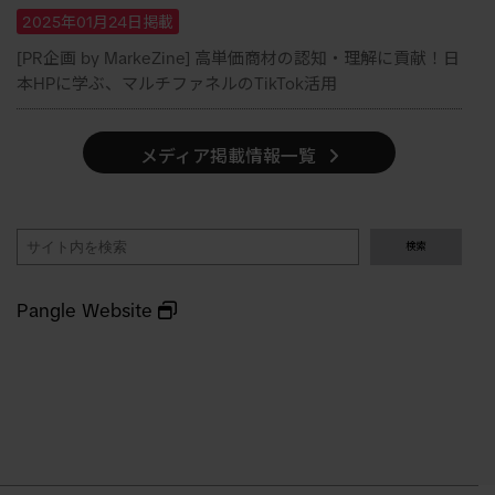
2025年01月24日掲載
[PR企画 by MarkeZine] 高単価商材の認知・理解に貢献！日
本HPに学ぶ、マルチファネルのTikTok活用
メディア掲載情報一覧
検
検索
索
Pangle Website