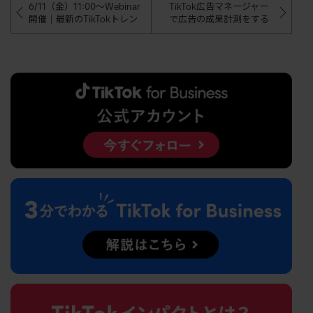
6/11（金）11:00〜Webinar
TikTok広告マネージャー
開催｜最新のTikTokトレン
で広告の成果計測をする
ドから広告設定方法までわ
方法を詳細に解説【アプ
かりやすく解説！TikTok Fo
リの場合】
r Businessでカンタンに少額
から始められる広告で新規
顧客を獲得！