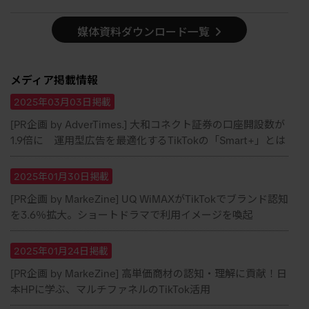
媒体資料ダウンロード一覧
メディア掲載情報
2025年03月03日掲載
[PR企画 by AdverTimes.] 大和コネクト証券の口座開設数が
1.9倍に 運用型広告を最適化するTikTokの「Smart+」とは
2025年01月30日掲載
[PR企画 by MarkeZine] UQ WiMAXがTikTokでブランド認知
を3.6％拡大。ショートドラマで利用イメージを喚起
2025年01月24日掲載
[PR企画 by MarkeZine] 高単価商材の認知・理解に貢献！日
本HPに学ぶ、マルチファネルのTikTok活用