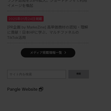
ランド認知を3.6％拡大。ショートドラマで利用
イメージを喚起
2025年01月24日掲載
[PR企画 by MarkeZine] 高単価商材の認知・理解
に貢献！日本HPに学ぶ、マルチファネルの
TikTok活用
メディア掲載情報一覧
検
検索
索
Pangle Website