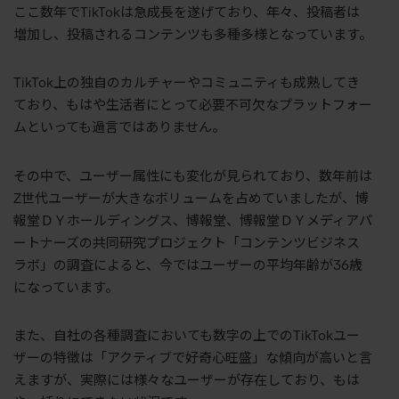
ここ数年でTikTokは急成長を遂げており、年々、投稿者は
増加し、投稿されるコンテンツも多種多様となっています。
TikTok上の独自のカルチャーやコミュニティも成熟してき
ており、もはや生活者にとって必要不可欠なプラットフォー
ムといっても過言ではありません。
その中で、ユーザー属性にも変化が見られ
ており
、数年前は
Z世代ユーザーが大きなボリュームを占めていましたが、
博
報堂ＤＹホールディングス、
博
報堂
、博報堂ＤＹメディアパ
ートナーズの共同研究プロジェクト「コンテンツビジネス
ラボ」
の調査によると、
今ではユーザーの平均年齢が36歳
になっています。
また、
自社の
各種調査にお
いても
数字の上でのTikTokユー
ザーの特徴は「アクティブで好奇心旺盛」
な傾向が高い
と言
えますが、実際には様々なユーザーが存在しており、もは