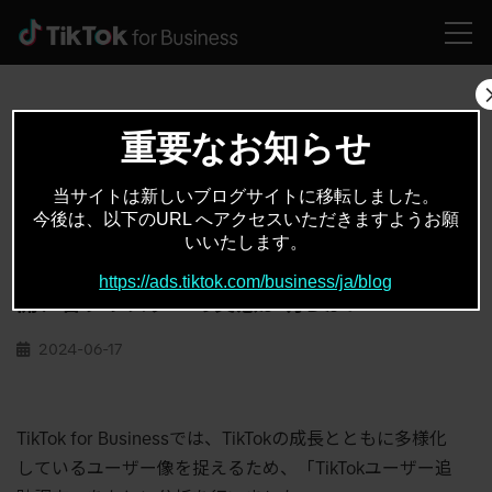
HOME
お役立ちコンテンツ
多様化するTikTokユーザー像の解像度を高める「7つのTikTokユーザーペルソナ」を公開、各クラスターの実態が明らかに
重要なお知らせ
当サイトは新しいブログサイトに移転しました。
お役立ちコンテンツ
ユーザー調査
,
今後は、以下のURL へアクセスいただきますようお願
いいたします。
多様化するTikTokユーザー像の解像度を高め
る「7つのTikTokユーザーペルソナ」を公
https://ads.tiktok.com/business/ja/blog
開、各クラスターの実態が明らかに
2024-06-17
TikTok for Businessでは、TikTokの成長とともに多様化
しているユーザー像を捉えるため、「TikTokユーザー追