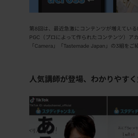
第
8
回は、最近急激にコンテンツが増えている
PGC
（プロによって作られたコンテンツ）ア
「
Camera
」「
T
astemade Japa
n
」の
3
組をご
人気講師が登場、わかりやすく勉強で