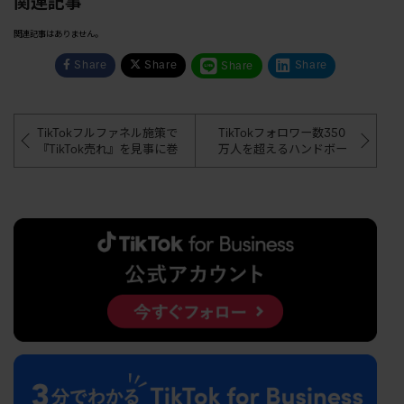
関連記事
関連記事はありません。
Share
Share
Share
Share
TikTokフルファネル施策で
TikTokフォロワー数350
『TikTok売れ』を見事に巻
万人を超えるハンドボー
き起こした「Fit me」のTik
ル元日本代表のレミたん
Tok活用法
に聞く！バズる動画を生
み出すトレンドのつかみ
方