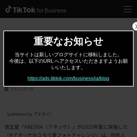
HOME
活用事例
TikTokで21年上半期最多投稿の資生堂ブランドエフェクト その発想法は
重要なお知らせ
当サイトは新しいブログサイトに移転しました。
活用事例
TikTok
,
今後は、以下のURL へアクセスいただきますようお願
いいたします。
TikTokで21年上半期最多投稿の資生堂ブラ
ンドエフェクト その発想法は
https://ads.tiktok.com/business/ja/blog
2022-01-18
（published by アドタイ）
資生堂「ANESSA（アネッサ）」が2021年夏に実施した
「#アネッサおうちで夏フォトチャレンジ」は、同年上