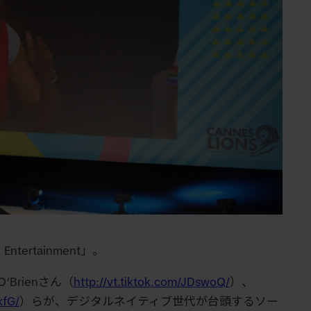
g Entertainment」。
‘Brienさん（
http://vt.tiktok.com/JDswoQ/
）、
kfG/
）らが、デジタルネイティブ世代が台頭するソー