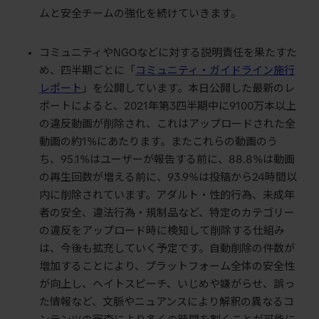
ムと安全チームの強化を続けていきます。
コミュニティやNGOなどに対する説明責任を果たすた
め、四半期ごとに「
コミュニティ・ガイドライン施行
レポート
」を公開しています。本日公開した最新のレ
ポートによると、2021年第3四半期中に9100万本以上
の違反動画が削除され、これはアップロードされた全
動画の約1%にあたります。またこれらの動画のう
ち、95.1%はユーザーが報告する前に、88.8%は動画
の再生回数が増える前に、93.9%は投稿から24時間以
内に削除されています。アダルト・性的行為、未成年
者の安全、違法行為・規制品など、特定のカテゴリー
の違反をアップロード時に検知して削除する仕組み
は、今後も拡充していく予定です。自動削除の件数が
増加することにより、プラットフォーム全体の安全性
が向上し、ヘイトスピーチ、いじめや嫌がらせ、誤っ
た情報など、文脈やニュアンスにより解釈の異なるコ