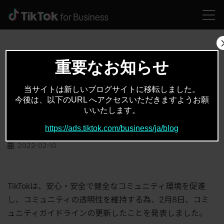
HOME
お役立ちコンテンツ
TikTokの安心安全で健全なコミュニティ環境を促進するためのポリシー強化
重要なお知らせ
当サイトは新しいブログサイトに移転しました。
お役立ちコンテンツ
安全性
,
今後は、以下のURL へアクセスいただきますようお願
いいたします。
TikTokの安心安全で健全なコミュニティ環境
を促進するためのポリシー強化
https://ads.tiktok.com/business/ja/blog
2022-02-10
TikTokは、安心・安全で健全なコミュニティ環境を促進
し、コミュニティの透明性を維持する為、
2月8日、コミ
ュニティガイドラインの更新したことを発表しました。